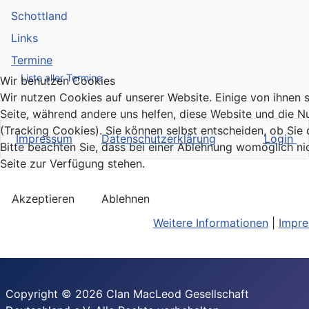
Schottland
Links
Termine
Liste aller Termine
Wir benutzen Cookies
Wir nutzen Cookies auf unserer Website. Einige von ihnen si
Seite, während andere uns helfen, diese Website und die N
(Tracking Cookies). Sie können selbst entscheiden, ob Sie
Impressum
Datenschutzerklärung
Login
Bitte beachten Sie, dass bei einer Ablehnung womöglich nic
Seite zur Verfügung stehen.
Akzeptieren
Ablehnen
Weitere Informationen
|
Impr
Copyright © 2026 Clan MacLeod Gesellschaft