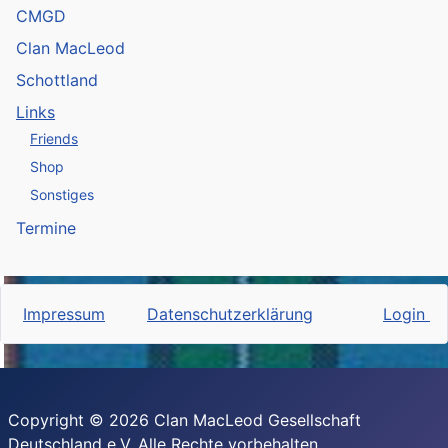
CMGD
Clan MacLeod
Schottland
Links
Friends
Shop
Sonstiges
Termine
Impressum
Datenschutzerklärung
Login
Copyright © 2026 Clan MacLeod Gesellschaft
Deutschland e.V. Alle Rechte vorbehalten