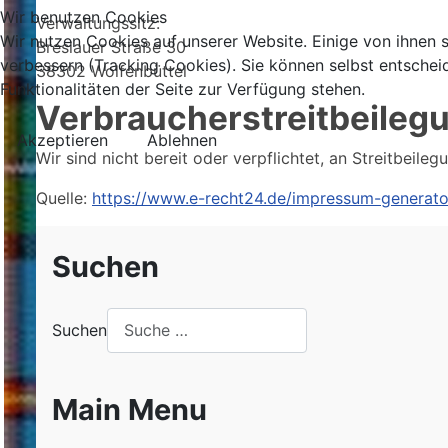
Wir benutzen Cookies
Verwaltungssitz:
Wir nutzen Cookies auf unserer Website. Einige von ihnen s
Breslauer Straße 30
verbessern (Tracking Cookies). Sie können selbst entschei
38302 Wolfenbüttel
Funktionalitäten der Seite zur Verfügung stehen.
Verbraucher­streit­beileg
Akzeptieren
Ablehnen
Wir sind nicht bereit oder verpflichtet, an Streitbeil
Quelle:
https://www.e-recht24.de/impressum-generato
Suchen
Suchen
Main Menu